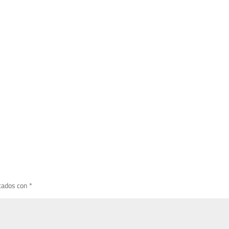
cados con
*