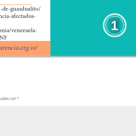
cados con
*