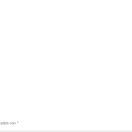
cados con
*