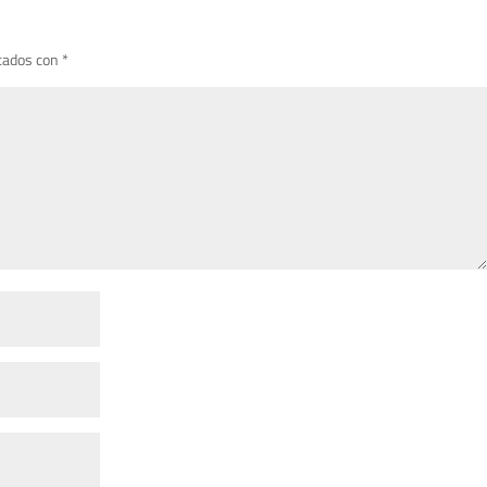
cados con
*