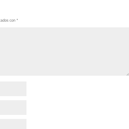
cados con
*