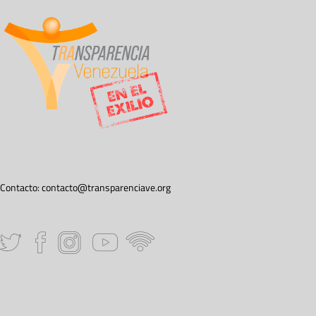
Contacto:
contacto@transparenciave.org