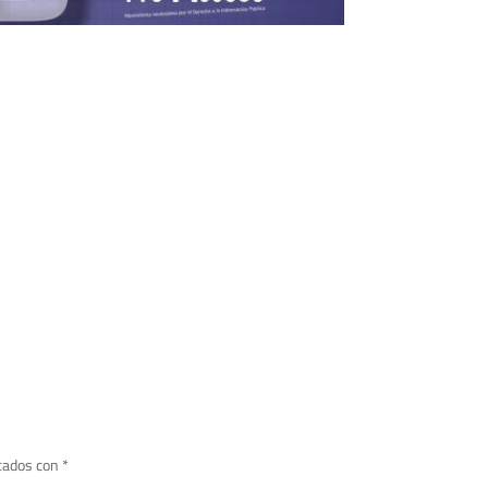
cados con
*