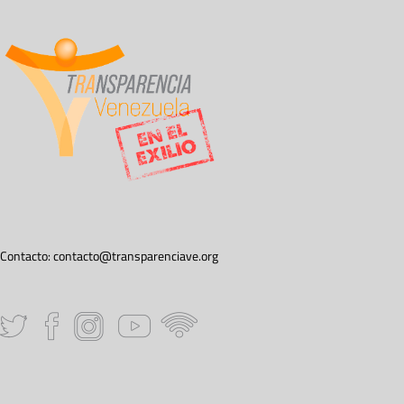
Contacto:
contacto@transparenciave.org