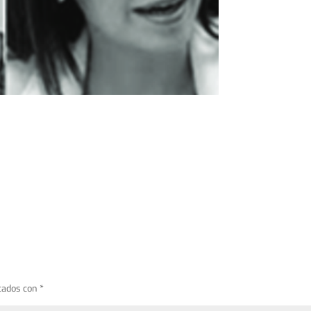
cados con
*