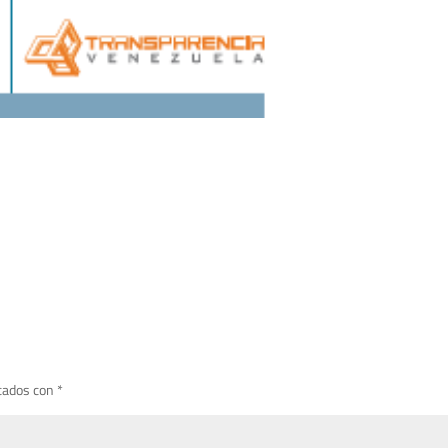
cados con
*