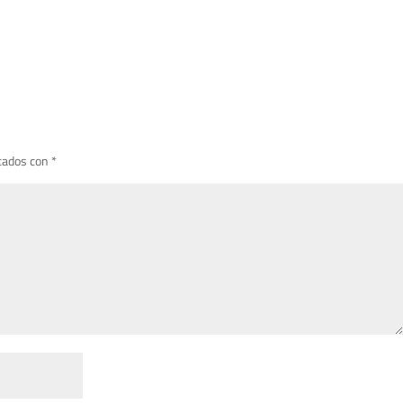
cados con
*