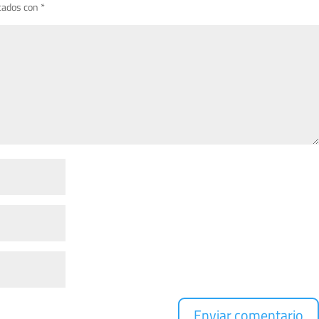
cados con
*