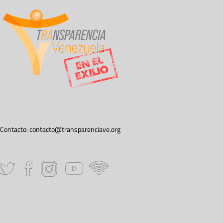
Contacto:
contacto@transparenciave.org