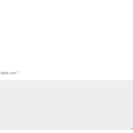
cados con
*