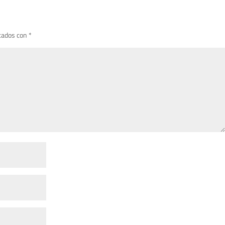
cados con
*