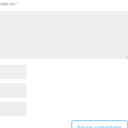
cados con
*