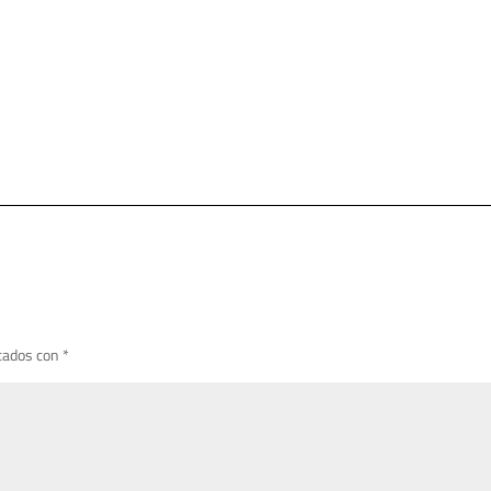
cados con
*