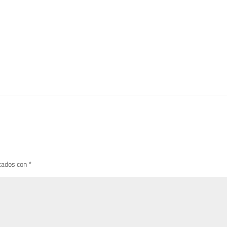
cados con
*