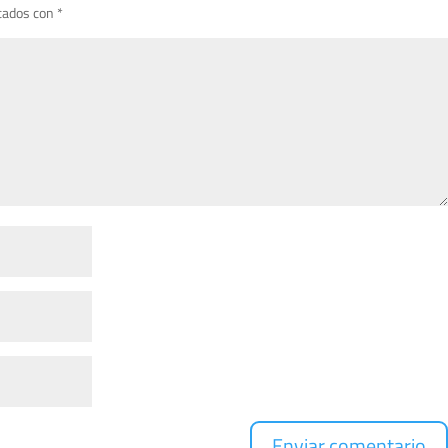
cados con
*