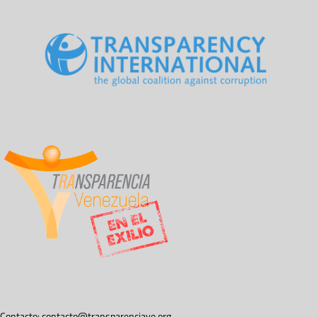
Contacto:
contacto@transparenciave.org