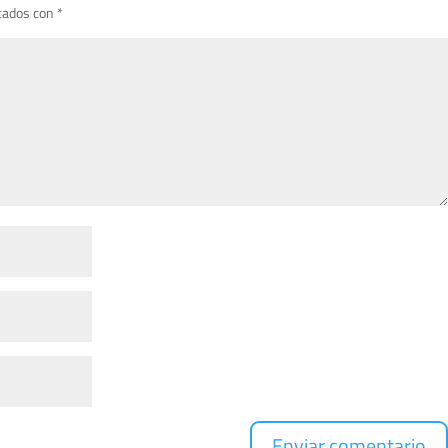
cados con
*