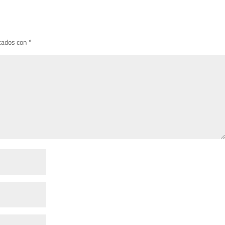
cados con
*