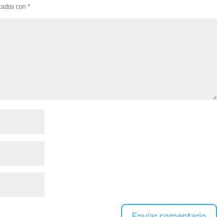
cados con
*