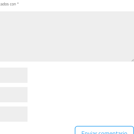
cados con
*