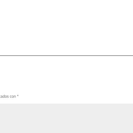
cados con
*