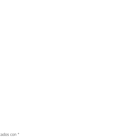
cados con
*