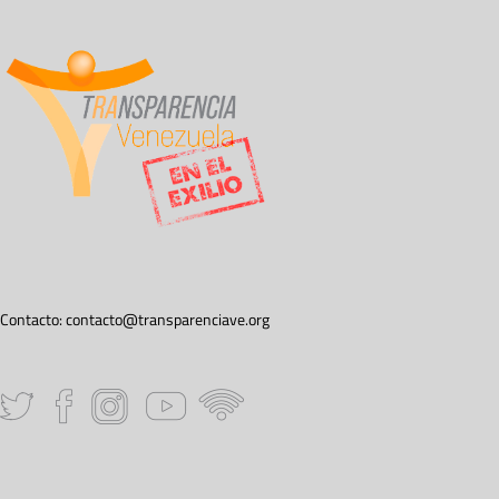
Contacto:
contacto@transparenciave.org