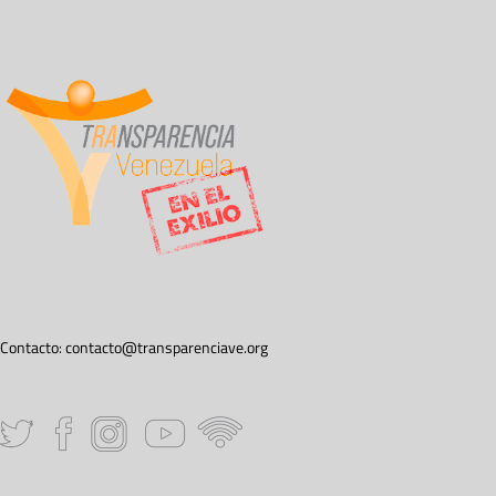
Contacto:
contacto@transparenciave.org