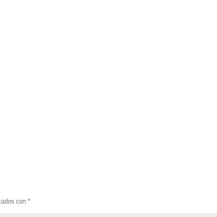
cados con
*