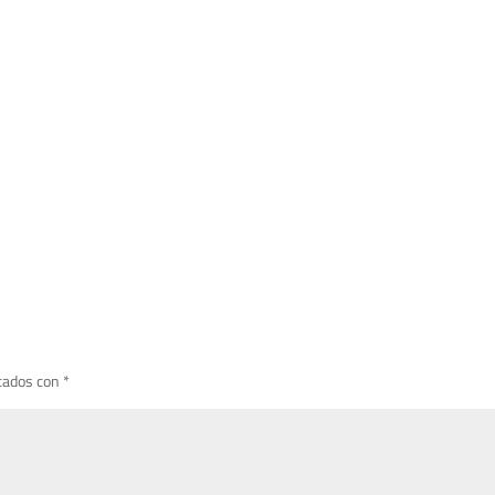
cados con
*