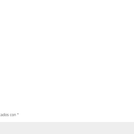
cados con
*