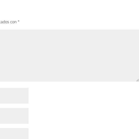
cados con
*