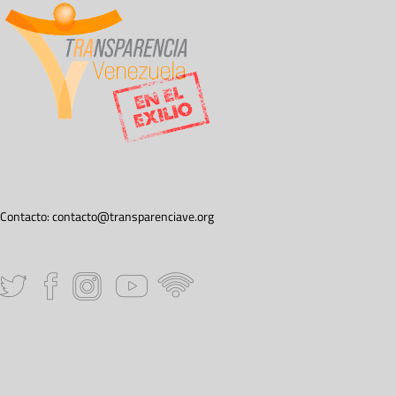
Contacto:
contacto@transparenciave.org