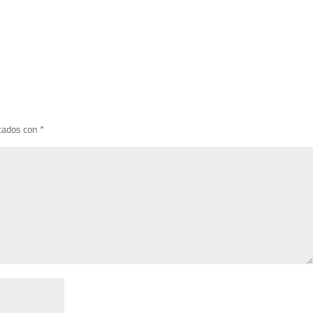
cados con
*