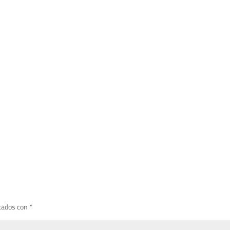
cados con
*