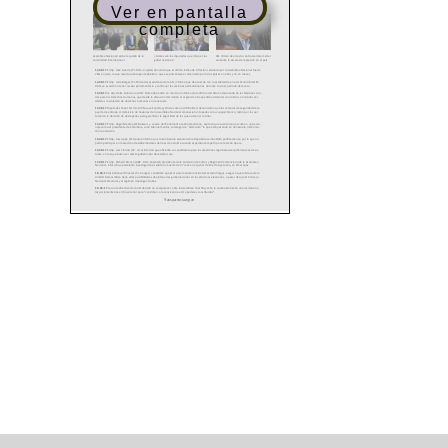
Ver en pantalla
completa