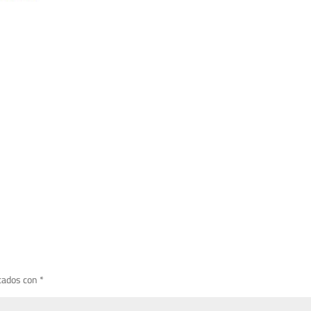
cados con
*