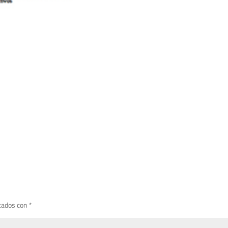
cados con
*