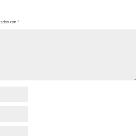
cados con
*