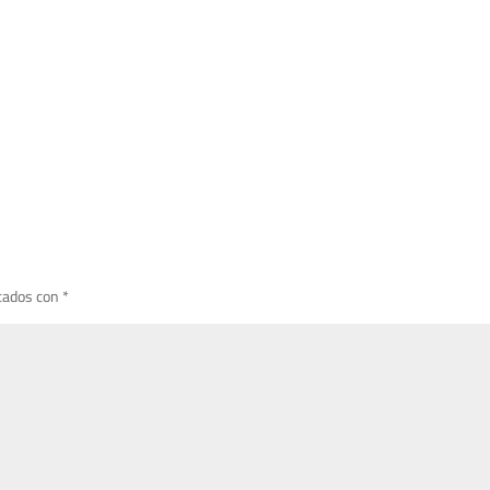
cados con
*