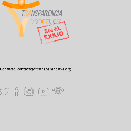
Contacto:
contacto@transparenciave.org