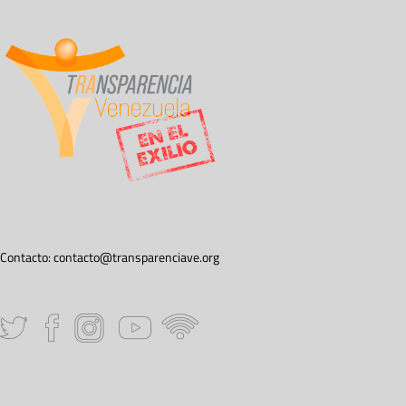
Contacto:
contacto@transparenciave.org