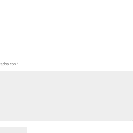
cados con
*