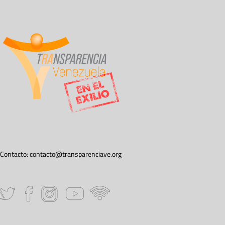
Contacto:
contacto@transparenciave.org