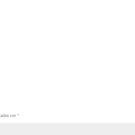
cados con
*