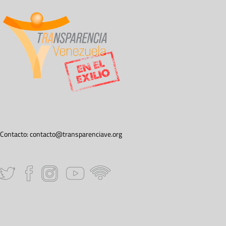
Contacto:
contacto@transparenciave.org