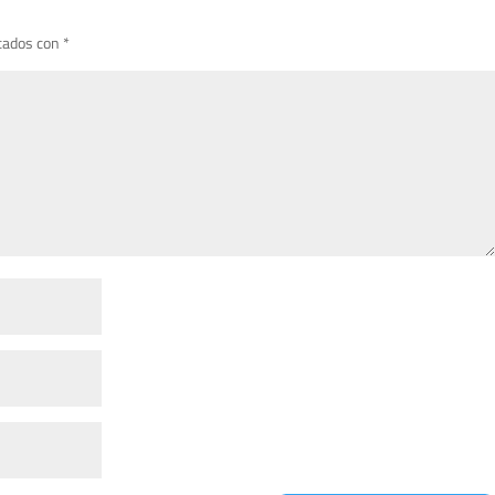
cados con
*