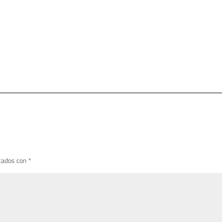
cados con
*