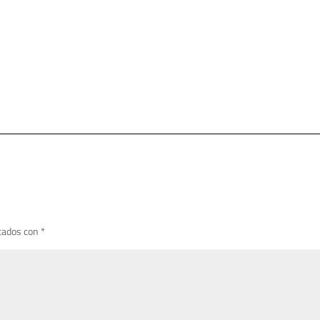
cados con
*