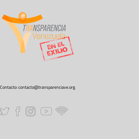
Contacto:
contacto@transparenciave.org